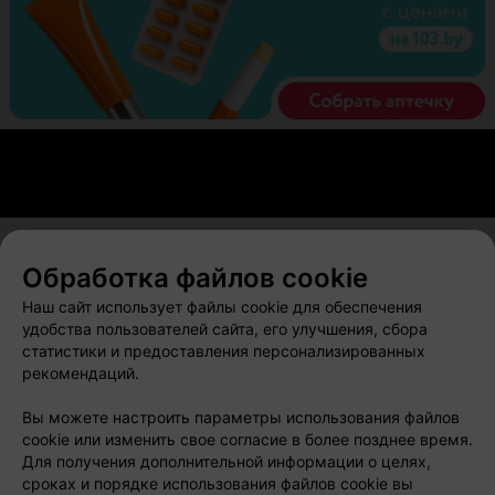
Обработка файлов cookie
О проекте
Новости проекта
Размещение рекламы
Наш сайт использует файлы cookie для обеспечения
Вакансии
Публичный договор
Способы оплаты
удобства пользователей сайта, его улучшения, сбора
статистики и предоставления персонализированных
Публичный договор по использованию сервиса
рекомендаций.
«Афиша»
Пользовательское соглашение
Вы можете настроить параметры использования файлов
cookie или изменить свое согласие в более позднее время.
Написать в поддержку
Для получения дополнительной информации о целях,
Связаться по вопросам сотрудничества
сроках и порядке использования файлов cookie вы