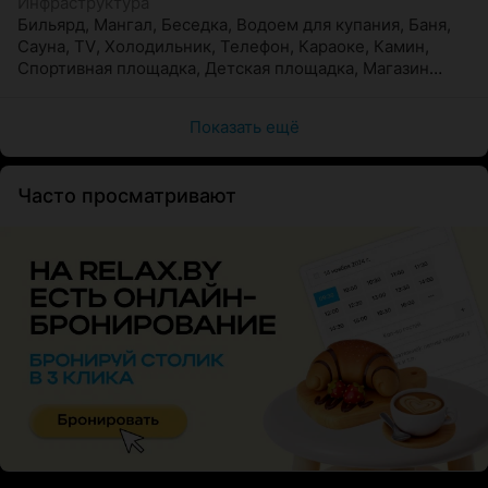
Инфраструктура
Бильярд
,
Мангал
,
Беседка
,
Водоем для купания
,
Баня
,
Сауна
,
TV
,
Холодильник
,
Телефон
,
Караоке
,
Камин
,
Спортивная площадка
,
Детская площадка
,
Магазин
поблизости
,
Музеи, исторические памятники
Показать ещё
Часто просматривают