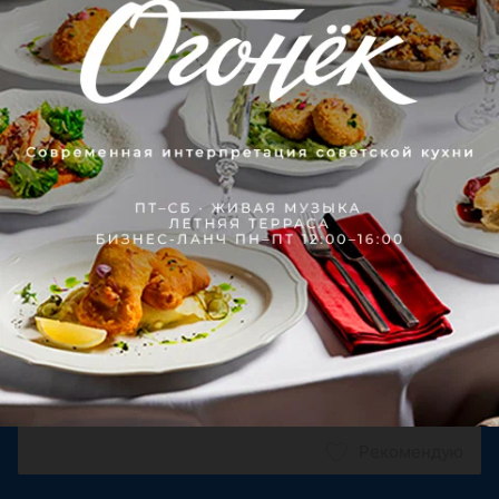
Аноним
30 августа 2021
Отзыв подтвержден
Рекомендую
Прекрасное место, куда хочется возвращаться снова и 
снова. Дружелюбный персонал, красивейшие пейзажи, 
аккуратная, чистая...
Поделитесь мнением
Рекомендую